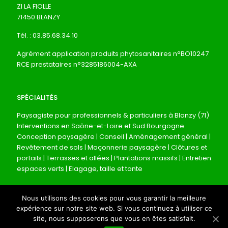
ZI LA FIOLLE
71450 BLANZY
Tél. :
03.85.68.34.10
Agrément application produits phytosanitaires n°BO10247
RCE prestataires n°3285186004-AXA
SPÉCIALITÉS
Paysagiste pour professionnels & particuliers à Blanzy (71)
Interventions en Saône-et-Loire et Sud Bourgogne
Conception paysagère | Conseil | Aménagement général |
Revêtement de sols | Maçonnerie paysagère | Clôtures et
portails | Terrasses et allées | Plantations massifs | Entretien
espaces verts | Elagage, taille et tonte
Nous utilisons des cookies pour vous garantir la meilleure
expérience sur notre site web. Si vous continuez à utiliser ce
site, nous supposerons que vous en êtes satisfait.
Mentions légales